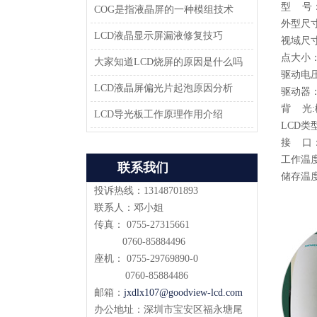
型 号：J
COG是指液晶屏的一种模组技术
外型尺寸：8
LCD液晶显示屏漏液修复技巧
视域尺寸：
点大小：2
大家知道LCD烧屏的原因是什么吗
驱动电压：
LCD液晶屏偏光片起泡原因分析
驱动器：sp
背 光:
LCD导光板工作原理作用介绍
LCD类
接 口
工作温度：
联系我们
储存温度：
投诉热线：13148701893
联系人：邓小姐
传真： 0755-27315661
0760-85884496
座机： 0755-29769890-0
0760-85884486
邮箱：
jxdlx107@goodview-lcd.com
办公地址：深圳市宝安区福永塘尾