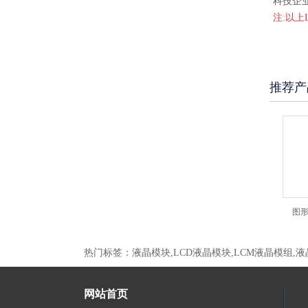
科技企
注:以
推荐产
晶模块JXD12232B 黄
图形点阵液晶模块JJXD12232B 兰屏
图形点阵液晶
热门标签：液晶模块,LCD液晶模块,LCM液晶模组,
网站首页