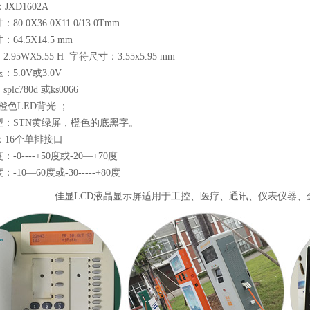
XD1602A
0.0X36.0X11.0/13.0Tmm
64.5X14.5 mm
.95WX5.55 H 字符尺寸：3.55x5.95 mm
5.0V或3.0V
lc780d 或ks0066
橙色LED背光 ；
型：STN黄绿屏，橙色的底黑字。
：16个单排接口
-0----+50度或-20—+70度
-10—60度或-30-----+80度
佳显LCD液晶显示屏适用于工控、医疗、通讯、仪表仪器、