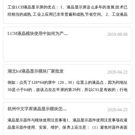
工业LCD液晶显示屏的优点： 1、液晶显示屏这么多年的发展,技术已
经相当的成熟, 工业上应用已非常普遍和成熟,节省空间。 2、工业液晶
显示器与传统CRT相比区别在于耗电量和体积，传统17寸CRT，功耗
80W左右，而17寸液晶的功耗大多数都40W左右，长时间算下来，液
LCM液晶模块使用中如何为产品节约输入口的？
2019-08-08
晶在节能方面可谓优势明
湖北lcd液晶显示模块厂家批发
2020-04-22
例如：点亮了128*64的屏中（20，30）位置上的液晶点，因为列地址
30是小于64的，故该点在左半屏的第29列，所以CS1是有效的；行地
址20除以8取整数得2，取余则得4，该点在RAM中的页地址为2，在字
节之中的序号为4；所以将二进制数据00010000（也有可能是
杭州中文字库液晶显示模块怎么使用
2020-04-23
00001000，高低顺序...
液晶显示器件与模块使用注意事项1、液晶显示器件使用注意事项在液
晶显示器件使用、安装、维护、保养上应注意：（1）避免对器件表面
施加压力。液晶显示器件由两片波动封装成盒,之间灌入液晶,间隙为5